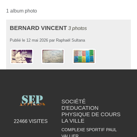
1 album photo
BERNARD VINCENT
3 photos
Publié le
12 mai 2026
par
Raphaël Sultana
SOCIÉTÉ
D'EDUCATION
PHYSIQUE DE COURS
LA VILLE
22466
VISITES
COMPLEXE SPORTIF PAUL
VALLIER